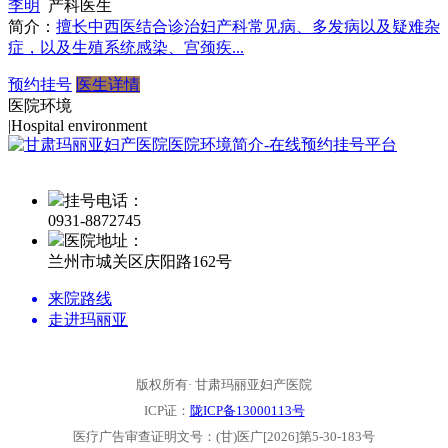
李明
产科医生
简介：
擅长中西医结合诊治妇产科常见病、多发病以及疑难杂
症，以及生殖系统感染、宫颈疾...
预约挂号
医生详情
医院环境
|
Hospital environment
挂号电话：
0931-
8872745
医院地址：
兰州市城关区庆阳路162号
来院路线
走进玛丽亚
版权所有· 甘肃玛丽亚妇产医院
ICP证：
陇ICP备13000113号
医疗广告审查证明文号：(甘)医广[2026]第5-30-183号