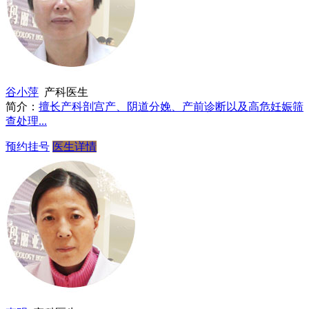
谷小萍
产科医生
简介：
擅长产科剖宫产、阴道分娩、产前诊断以及高危妊娠筛
查处理...
预约挂号
医生详情