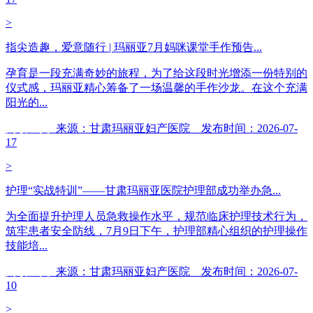
>
指尖造趣，爱意随行 | 玛丽亚7月妈咪课堂手作预告...
孕育是一段充满奇妙的旅程，为了给这段时光增添一份特别的
仪式感，玛丽亚精心筹备了一场温馨的手作沙龙。在这个充满
阳光的...
阅读全文
来源：甘肃玛丽亚妇产医院 发布时间：2026-07-
17
>
护理“实战特训”——甘肃玛丽亚医院护理部成功举办急...
为全面提升护理人员急救操作水平，规范临床护理技术行为，
筑牢患者安全防线，7月9日下午，护理部精心组织的护理操作
技能培...
阅读全文
来源：甘肃玛丽亚妇产医院 发布时间：2026-07-
10
>