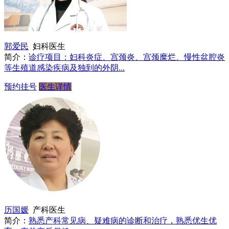
郭爱民
妇科医生
简介：
诊疗项目：妇科炎症、宫颈炎、宫颈糜烂、慢性盆腔炎
等生殖道感染疾病及独到的外阴...
预约挂号
医生详情
历国媛
产科医生
简介：
熟悉产科常见病、疑难病的诊断和治疗，熟悉优生优