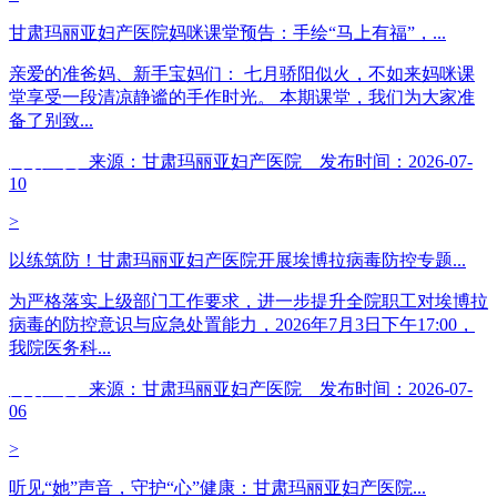
甘肃玛丽亚妇产医院妈咪课堂预告：手绘“马上有福”，...
亲爱的准爸妈、新手宝妈们： 七月骄阳似火，不如来妈咪课
堂享受一段清凉静谧的手作时光。 本期课堂，我们为大家准
备了别致...
阅读全文
来源：甘肃玛丽亚妇产医院 发布时间：2026-07-
10
>
以练筑防！甘肃玛丽亚妇产医院开展埃博拉病毒防控专题...
为严格落实上级部门工作要求，进一步提升全院职工对埃博拉
病毒的防控意识与应急处置能力，2026年7月3日下午17:00，
我院医务科...
阅读全文
来源：甘肃玛丽亚妇产医院 发布时间：2026-07-
06
>
听见“她”声音，守护“心”健康：甘肃玛丽亚妇产医院...