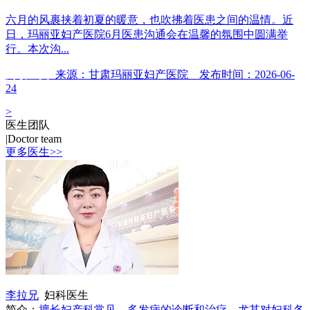
六月的风裹挟着初夏的暖意，也吹拂着医患之间的温情。近
日，玛丽亚妇产医院6月医患沟通会在温馨的氛围中圆满举
行。本次沟...
阅读全文
来源：甘肃玛丽亚妇产医院 发布时间：2026-06-
24
>
医生团队
|
Doctor team
更多医生>>
李拉兄
妇科医生
简介：
擅长妇产科常见、多发病的诊断和治疗，尤其对妇科各