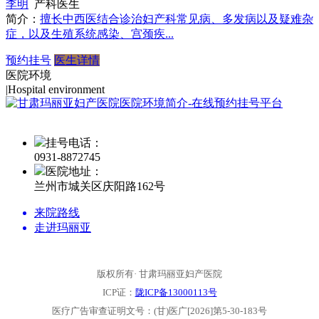
李明
产科医生
简介：
擅长中西医结合诊治妇产科常见病、多发病以及疑难杂
症，以及生殖系统感染、宫颈疾...
预约挂号
医生详情
医院环境
|
Hospital environment
挂号电话：
0931-
8872745
医院地址：
兰州市城关区庆阳路162号
来院路线
走进玛丽亚
版权所有· 甘肃玛丽亚妇产医院
ICP证：
陇ICP备13000113号
医疗广告审查证明文号：(甘)医广[2026]第5-30-183号