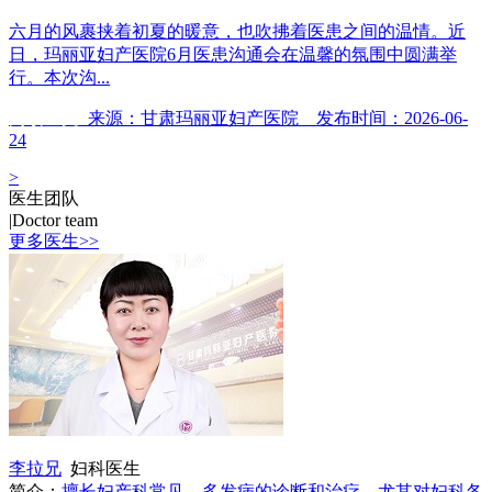
六月的风裹挟着初夏的暖意，也吹拂着医患之间的温情。近
日，玛丽亚妇产医院6月医患沟通会在温馨的氛围中圆满举
行。本次沟...
阅读全文
来源：甘肃玛丽亚妇产医院 发布时间：2026-06-
24
>
医生团队
|
Doctor team
更多医生>>
李拉兄
妇科医生
简介：
擅长妇产科常见、多发病的诊断和治疗，尤其对妇科各