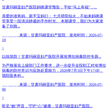
甘肃玛丽亚妇产医院妈咪课堂预告：手绘“马上有福”，...
亲爱的准爸妈、新手宝妈们： 七月骄阳似火，不如来妈咪课
堂享受一段清凉静谧的手作时光。 本期课堂，我们为大家准
备了别致...
阅读全文
来源：甘肃玛丽亚妇产医院 发布时间：2026-07-
10
>
以练筑防！甘肃玛丽亚妇产医院开展埃博拉病毒防控专题...
为严格落实上级部门工作要求，进一步提升全院职工对埃博拉
病毒的防控意识与应急处置能力，2026年7月3日下午17:00，
我院医务科...
阅读全文
来源：甘肃玛丽亚妇产医院 发布时间：2026-07-
06
>
听见“她”声音，守护“心”健康：甘肃玛丽亚妇产医院...