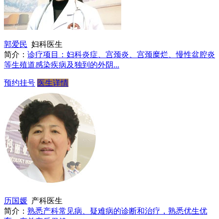
郭爱民
妇科医生
简介：
诊疗项目：妇科炎症、宫颈炎、宫颈糜烂、慢性盆腔炎
等生殖道感染疾病及独到的外阴...
预约挂号
医生详情
历国媛
产科医生
简介：
熟悉产科常见病、疑难病的诊断和治疗，熟悉优生优