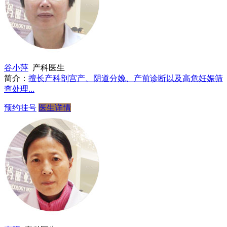
谷小萍
产科医生
简介：
擅长产科剖宫产、阴道分娩、产前诊断以及高危妊娠筛
查处理...
预约挂号
医生详情