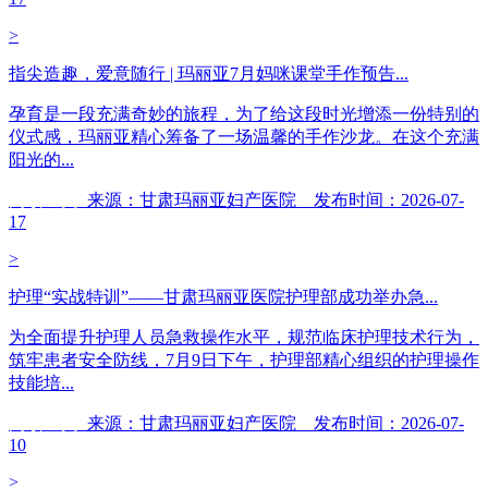
>
指尖造趣，爱意随行 | 玛丽亚7月妈咪课堂手作预告...
孕育是一段充满奇妙的旅程，为了给这段时光增添一份特别的
仪式感，玛丽亚精心筹备了一场温馨的手作沙龙。在这个充满
阳光的...
阅读全文
来源：甘肃玛丽亚妇产医院 发布时间：2026-07-
17
>
护理“实战特训”——甘肃玛丽亚医院护理部成功举办急...
为全面提升护理人员急救操作水平，规范临床护理技术行为，
筑牢患者安全防线，7月9日下午，护理部精心组织的护理操作
技能培...
阅读全文
来源：甘肃玛丽亚妇产医院 发布时间：2026-07-
10
>