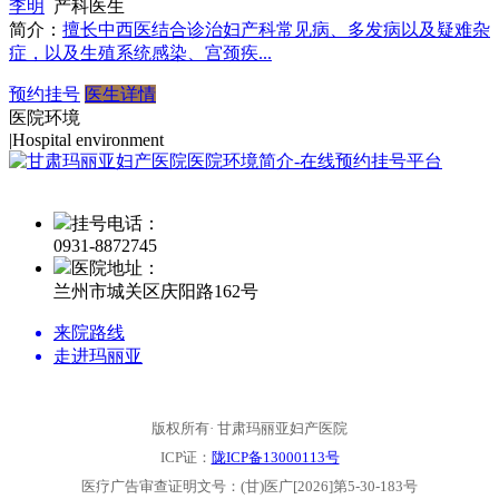
李明
产科医生
简介：
擅长中西医结合诊治妇产科常见病、多发病以及疑难杂
症，以及生殖系统感染、宫颈疾...
预约挂号
医生详情
医院环境
|
Hospital environment
挂号电话：
0931-
8872745
医院地址：
兰州市城关区庆阳路162号
来院路线
走进玛丽亚
版权所有· 甘肃玛丽亚妇产医院
ICP证：
陇ICP备13000113号
医疗广告审查证明文号：(甘)医广[2026]第5-30-183号