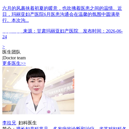
六月的风裹挟着初夏的暖意，也吹拂着医患之间的温情。近
日，玛丽亚妇产医院6月医患沟通会在温馨的氛围中圆满举
行。本次沟...
阅读全文
来源：甘肃玛丽亚妇产医院 发布时间：2026-06-
24
>
医生团队
|
Doctor team
更多医生>>
李拉兄
妇科医生
简介：
擅长妇产科常见、多发病的诊断和治疗，尤其对妇科各