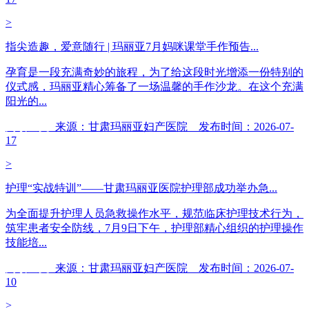
>
指尖造趣，爱意随行 | 玛丽亚7月妈咪课堂手作预告...
孕育是一段充满奇妙的旅程，为了给这段时光增添一份特别的
仪式感，玛丽亚精心筹备了一场温馨的手作沙龙。在这个充满
阳光的...
阅读全文
来源：甘肃玛丽亚妇产医院 发布时间：2026-07-
17
>
护理“实战特训”——甘肃玛丽亚医院护理部成功举办急...
为全面提升护理人员急救操作水平，规范临床护理技术行为，
筑牢患者安全防线，7月9日下午，护理部精心组织的护理操作
技能培...
阅读全文
来源：甘肃玛丽亚妇产医院 发布时间：2026-07-
10
>