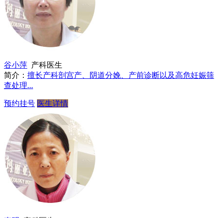
谷小萍
产科医生
简介：
擅长产科剖宫产、阴道分娩、产前诊断以及高危妊娠筛
查处理...
预约挂号
医生详情