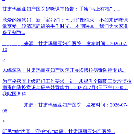
甘肃玛丽亚妇产医院妈咪课堂预告：手绘“马上有福”，...
亲爱的准爸妈、新手宝妈们： 七月骄阳似火，不如来妈咪课
堂享受一段清凉静谧的手作时光。 本期课堂，我们为大家准
备了别致...
阅读全文
来源：甘肃玛丽亚妇产医院 发布时间：2026-07-
10
>
以练筑防！甘肃玛丽亚妇产医院开展埃博拉病毒防控专题...
为严格落实上级部门工作要求，进一步提升全院职工对埃博拉
病毒的防控意识与应急处置能力，2026年7月3日下午17:00，
我院医务科...
阅读全文
来源：甘肃玛丽亚妇产医院 发布时间：2026-07-
06
>
听见“她”声音，守护“心”健康：甘肃玛丽亚妇产医院...