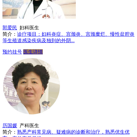
郭爱民
妇科医生
简介：
诊疗项目：妇科炎症、宫颈炎、宫颈糜烂、慢性盆腔炎
等生殖道感染疾病及独到的外阴...
预约挂号
医生详情
历国媛
产科医生
简介：
熟悉产科常见病、疑难病的诊断和治疗，熟悉优生优